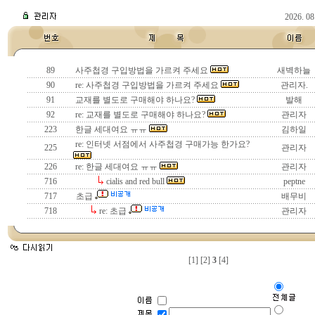
2026. 
89
사주첩경 구입방법을 가르켜 주세요
새벽하늘
90
re: 사주첩경 구입방법을 가르켜 주세요
관리자.
91
교재를 별도로 구매해야 하나요?
발해
92
re: 교재를 별도로 구매해야 하나요?
관리자
223
한글 세대여요 ㅠㅠ
김하일
re: 인터넷 서점에서 사주첩경 구매가능 한가요?
225
관리자
226
re: 한글 세대여요 ㅠㅠ
관리자
716
cialis and red bull
peptne
717
초급
배무비
718
re: 초급
관리자
[1]
[2]
3
[4]